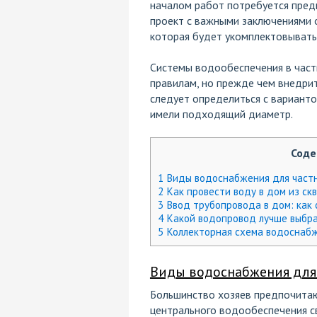
началом работ потребуется пред
проект с важными заключениями о
которая будет укомплектовывать
Системы водообеспечения в част
правилам, но прежде чем внедрит
следует определиться с вариант
имели подходящий диаметр.
Сод
1
Виды водоснабжения для частн
2
Как провести воду в дом из с
3
Ввод трубопровода в дом: как 
4
Какой водопровод лучше выбр
5
Коллекторная схема водоснабж
Виды водоснабжения для 
Большинство хозяев предпочитаю
центрального водообеспечения св