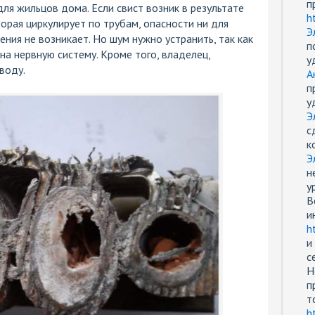
п
ля жильцов дома. Если свист возник в результате
h
рая циркулирует по трубам, опасности ни для
Э
ния не возникает. Но шум нужно устранить, так как
п
на нервную систему. Кроме того, владелец,
у
воду.
А
п
у
Э
с
к
Э
н
у
В
и
h
и
с
Н
п
т
h