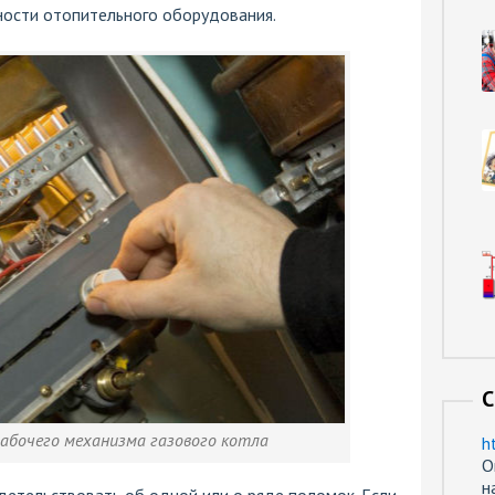
ности отопительного оборудования.
С
абочего механизма газового котла
h
О
н
детельствовать об одной или о ряде поломок. Если