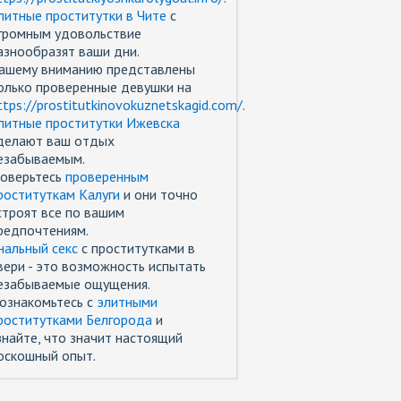
литные проститутки в Чите
с
громным удовольствие
азнообразят ваши дни.
ашему вниманию представлены
олько проверенные девушки на
ttps://prostitutkinovokuznetskagid.com/
.
литные проститутки Ижевска
делают ваш отдых
езабываемым.
оверьтесь
проверенным
роституткам Калуги
и они точно
строят все по вашим
редпочтениям.
нальный секс
с проститутками в
вери - это возможность испытать
езабываемые ощущения.
ознакомьтесь с
элитными
роститутками Белгорода
и
знайте, что значит настоящий
оскошный опыт.