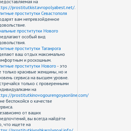
редоставляемая на
ttps://prostitutkistavropolyabest.net/
.
литные проститутки Севастополя
одарят вам непревзойденное
довольствие.
нальные проститутки Нового
редлагают особый вид
довольствия.
литные проститутки Таганрога
делают ваш отдых максимально
омфортным и роскошным.
литные проститутки Нового
- это
е только красивые женщины, но и
ровень сервиса на высшем уровне.
стречайся только с проверенными
ндивидуалками на
ttps://prostitutkinovogourengoyaonline.com/
 не беспокойся о качестве
ервиса.
езависимо от ваших
редпочтений, вы всегда найдёте
о, что ищете на
ttps://prostitutkiyoshkarolygoal.info/
.