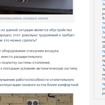
Э
о
р
плоноситель газового котла
В
т
h
из данной ситуации является обустройство
Э
процесс этот довольно трудоёмкий и требует
с
ак это можно сделать?
н
Д
е оборудование отводчики воздуха;
п
у
 вместо расширительного;
п
 подпитку системы отопления;
А
 к погодным условиям автоматическую систему.
Т
н
П
улучшению работоспособности отопительного
п
эксплуатацию газового котла более комфортной.
у
р