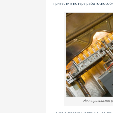
привести к потере работоспособ
Неисправности р
Свист в газовом котле может сви