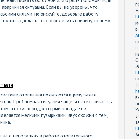
п
т аварийная ситуация. Если вы не уверены, что
Н
своими силами, не рискуйте, доверьте работу
h
 должны сделать, это определить причину, почему
м
в
А
п
с
н
О
Э
h
п
ителя
Н
h
системе отопления появляются в результате
в
тель. Проблемная ситуация чаще всего возникает в
о
 том, что кислород, который попадает в
У
ыделяется мелкими пузырьками. Звук схожий с тем,
э
ника.
э
h
А
е не о неполадках в работе отопительного