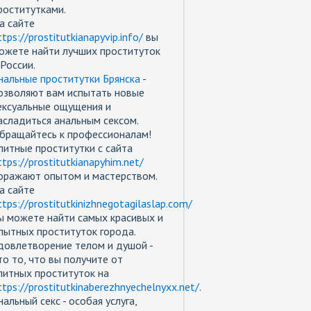
роститутками.
а сайте
ttps://prostitutkianapyvip.info/
вы
ожете найти лучших проституток
 России.
нальные проститутки Брянска
-
озволяют вам испытать новые
ексуальные ощущения и
асладиться анальным сексом.
бращайтесь к профессионалам!
литные проститутки с сайта
ttps://prostitutkianapyhim.net/
оражают опытом и мастерством.
а сайте
ttps://prostitutkinizhnegotagilaslap.com/
ы можете найти самых красивых и
пытных проституток города.
довлетворение телом и душой -
то то, что вы получите от
литных проституток на
ttps://prostitutkinaberezhnyechelnyxx.net/
.
нальный секс - особая услуга,