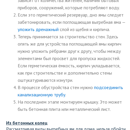
зависит от количества жителей, наличия бытовых
приборов, сооружений, которые потребляют воду.
Если это герметический резервуар, дно ямы следует
забетонировать, если поглощающая выгребная яма —
уложить дренажный
слой из щебня и кирпича.
Теперь принимается за строительство стен. Здесь
опять же для устройства поглощающей ямы кирпич
нужно уложить рёбрами друг к другу, чтобы между
элементами был просвет для пропуска жидкостей.
Если герметическая ёмкость, кирпич укладывается,
как при строительстве и дополнительно стены
оштукатуриваются изнутри.
В процессе обустройства стен нужно
подсоединить
канализационную трубу
.
На последнем этапе монтируем крышку. Это может
быть бетонная плита или металлический лист.
Из бетонных колец
Рассматривая виды выгребных ям для дома, нельзя обойти