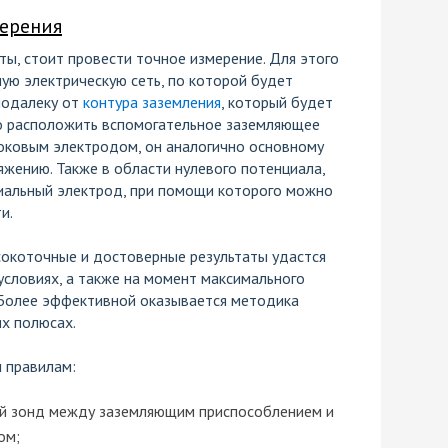
ерения
ы, стоит провести точное измерение. Для этого
ую электрическую сеть, по которой будет
подалеку от
контура заземления
, который будет
о расположить вспомогательное заземляющее
токовым электродом, он аналогично основному
жению. Также в области нулевого потенциала,
иальный электрод, при помощи которого можно
и.
сокоточные и достоверные результаты удастся
условиях, а также на момент максимального
 Более эффективной оказывается методика
их полюсах.
 правилам:
ый зонд между заземляющим приспособлением и
ом;