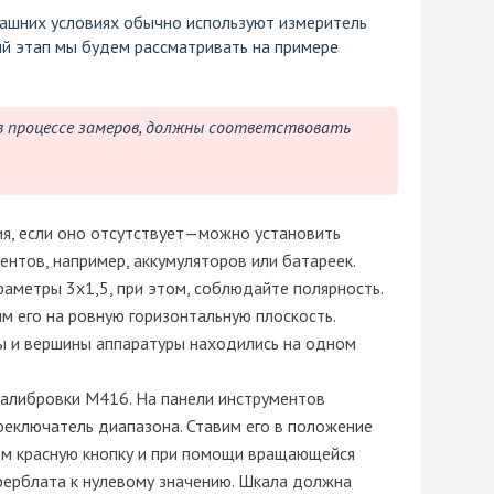
ашних условиях обычно используют измеритель
ый этап мы будем рассматривать на примере
в процессе замеров, должны соответствовать
я, если оно отсутствует—можно установить
нтов, например, аккумуляторов или батареек.
раметры 3х1,5, при этом, соблюдайте полярность.
им его на ровную горизонтальную плоскость.
лы и вершины аппаратуры находились на одном
калибровки М416. На панели инструментов
реключатель диапазона. Ставим его в положение
ем красную кнопку и при помощи вращающейся
ферблата к нулевому значению. Шкала должна