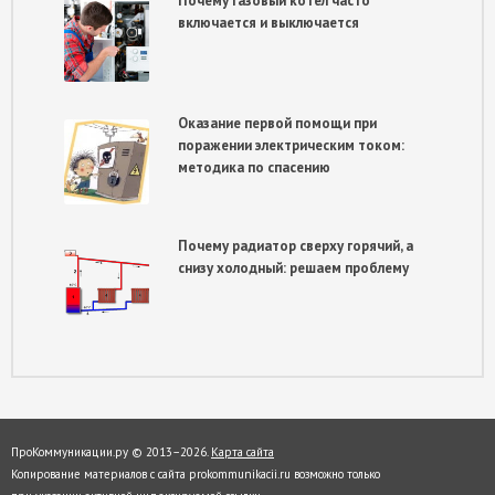
Почему газовый котёл часто
включается и выключается
Оказание первой помощи при
поражении электрическим током:
методика по спасению
Почему радиатор сверху горячий, а
снизу холодный: решаем проблему
ПроКоммуникации.ру © 2013–
2026.
Карта сайта
Копирование материалов с сайта prokommunikacii.ru возможно только