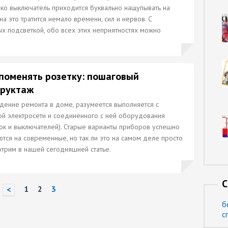
ко выключатель приходится буквально нащупывать на
 на это тратится немало времени, сил и нервов. С
х подсветкой, обо всех этих неприятностях можно
поменять розетку: пошаговый
труктаж
дение ремонта в доме, разумеется выполняется с
й электросети и соединенного с ней оборудования
ок и выключателей). Старые варианты приборов успешно
тся на современные, но так ли это на самом деле просто
трим в нашей сегодняшней статье.
С
1
2
3
<
б
с