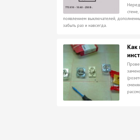
Неред
стене,
появлением выключателей, дополненны
забыть раз и навсегда.
Как 
инс
Прове
замено
(розет
сменяю
рассмо