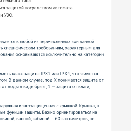
ительного типа
ься защитой посредством автомата
и УЗО.
ивается в любой из перечисленных зон ванной
ь специфическим требованиям, характерным для
бования основываются исключительно на категории
еть класс защиты IPХ1 или IPХ4, что является
ом. В данном случае, под X понимается защита от
 от воды в виде брызг, 1 — защита от влаги,
наружная влагозащищенная с крышкой. Крышка, в
ные функции защиты. Важно ориентироваться на
овиной, ванной, кабиной — 60 сантиметров, не