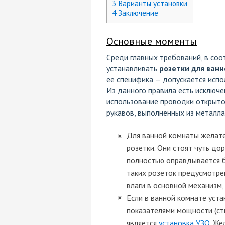
3
Варианты установки
4
Заключение
Основные моменты
Среди главных требований, в соо
устанавливать
розетки для ван
ее специфика — допускается испо
Из данного правила есть исключе
использование проводки открытог
рукавов, выполненных из металла
Для ванной комнаты желат
розетки. Они стоят чуть до
полностью оправдывается б
таких розеток предусмотре
влаги в основной механизм,
Если в ванной комнате уст
показателями мощности (ст
является
установка УЗО
. Же